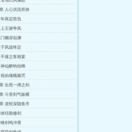
 宝地出风澜起
章 人心洪流所挟
廿年再定胜负
江上王谢争风
侯门幽深似渊
世子风波终定
 不速之客相宴
 神仙醉钩饴蜂
 祝由魂魄施咒
章 生死一搏之剑
章 斗室剑气纵横
章 龙蛇深隐鱼市
鲤体结胎修剑
铿锵剑鸣冲霄