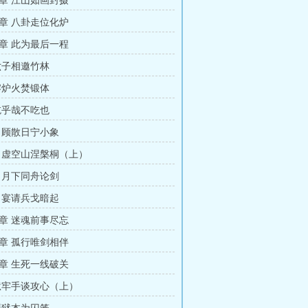
章 江山如画封摄
章 八卦走位化炉
章 此为最后一程
六子相邀竹林
熔炉火焚锻体
吃乎哉不吃也
 顾散日宁小象
 虚空山涅槃桐（上）
 月下同舟论剑
 宴请兵戈暗起
章 迷魂前事尽忘
章 孤行唯剑相伴
章 生死一线破关
狱牢手谈攻心（上）