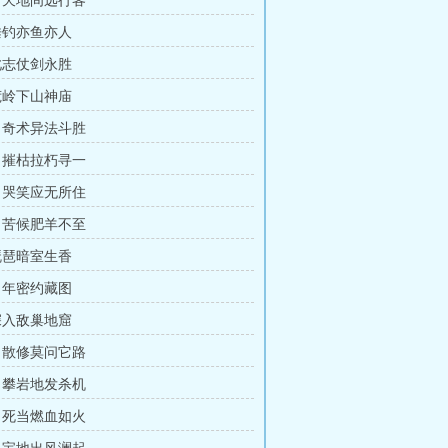
 天地间远行客
垂钓亦鱼亦人
此志仗剑永胜
荒岭下山神庙
 奇术异法斗胜
 摧枯拉朽寻一
 哭笑应无所住
 苦候肥羊不至
琵琶暗室生香
当年密约藏图
深入敌巢地窟
 散修莫问它路
 攀岩地发杀机
 死当燃血如火