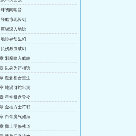
魔狱本为囚笼
湖畔初闻哨音
 登船惊现长剑
 巨鳅深入地脉
 地脉异动生幻
 负伤溅血破幻
章 邪魔暗入船舱
章 以身为饵相诱
章 魔念相合重生
章 地涡引蛇出洞
章 星空棋盘异变
章 金枝方士符籽
章 白骨魔气如海
章 掷土明修栈道