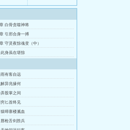
章 白骨贪噬神将
章 引邪合身一搏
章 守灵夜惊魂变（中）
 此身虽在堪惊
山雨有客自远
试解异兆缘何
操弄股掌之间
图穷匕首终见
 猿啼寨楼溅血
 唇枪舌剑胜兵