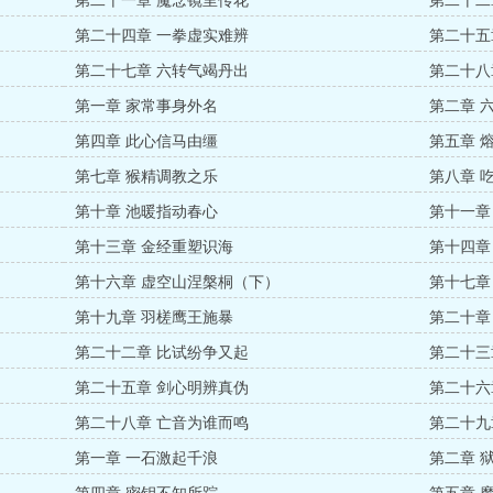
第二十一章 魔念镜里传花
第二十二
第二十四章 一拳虚实难辨
第二十五
第二十七章 六转气竭丹出
第二十八
第一章 家常事身外名
第二章 
第四章 此心信马由缰
第五章 
第七章 猴精调教之乐
第八章 
第十章 池暖指动春心
第十一章
第十三章 金经重塑识海
第十四章
第十六章 虚空山涅槃桐（下）
第十七章
第十九章 羽槎鹰王施暴
第二十章
第二十二章 比试纷争又起
第二十三
第二十五章 剑心明辨真伪
第二十六
第二十八章 亡音为谁而鸣
第二十九
第一章 一石激起千浪
第二章 