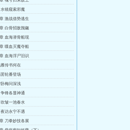
章 魂兮归来故土
 水镜窥索邪魔
章 激战借势逃生
章 白骨招敌觊觎
章 血海潜骨船现
章 喋血灭魔夺船
章 血海浮尸旧识
鸿雁传书何在
唱罢轮番登场
雪卧梅问深浅
 争锋各显神通
 吹皱一池春水
 夜访永宁不遇
章 刀拳妙技各展