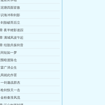
暗窥双剑争雄
 泥塘四面皆敌
 识海冲和剑影
 剑胎破而后立
章 夜半鲤影迷踪
章 满城风波乍起
章 结胎共振剑音
人间短如一梦
突围暗渡陈仓
甘霖广泽众生
此局就此作罢
 一剑邀战群杰
 枪剑惊天一击
 金粉秦淮风流