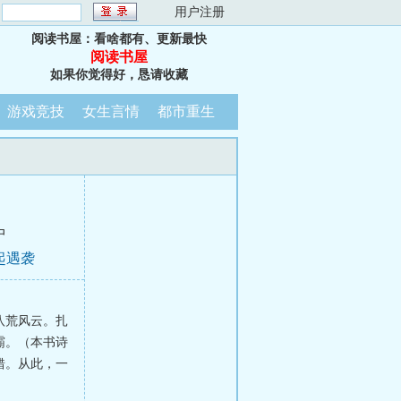
：
用户注册
阅读书屋：看啥都有、更新最快
阅读书屋
如果你觉得好，恳请收藏
游戏竞技
女生言情
都市重生
中
起遇袭
八荒风云。扎
霸。（本书诗
错。从此，一