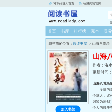
将本站设为首页
收藏阅读官网
首页
书库
排行榜
完本
灵异
您当前的位置：
阅读书屋
-> 山海八荒录
山海
作者：洛
更新时间：202
山海八荒录
没落的
个草人，咒
词皆为原创
个人的脚步有
加入书架