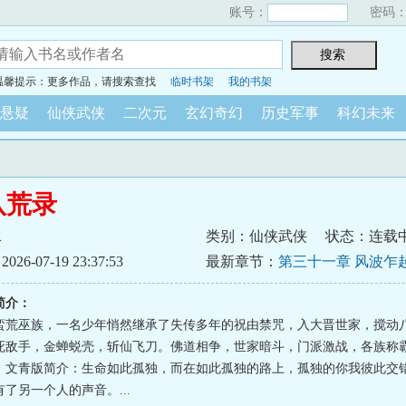
账号：
密码
温馨提示：更多作品，请搜索查找
临时书架
我的书架
悬疑
仙侠武侠
二次元
玄幻奇幻
历史军事
科幻未来
八荒录
水
类别：仙侠武侠
状态：连载
6-07-19 23:37:53
最新章节：
第三十一章 风波乍
简介：
蛮荒巫族，一名少年悄然继承了失传多年的祝由禁咒，入大晋世家，搅动
死敌手，金蝉蜕壳，斩仙飞刀。佛道相争，世家暗斗，门派激战，各族称
）文青版简介：生命如此孤独，而在如此孤独的路上，孤独的你我彼此交
了另一个人的声音。...