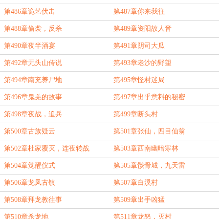
第486章诡艺伏击
第487章你来我往
第488章偷袭，反杀
第489章资阳故人音
第490章夜半酒宴
第491章阴司大瓜
第492章无头山传说
第493章老沙的野望
第494章南充养尸地
第495章怪村迷局
第496章鬼羌的故事
第497章出乎意料的秘密
第498章夜战，追兵
第499章断头村
第500章古族疑云
第501章张仙，四目仙翁
第502章杜家覆灭，连夜转战
第503章西南幽暗寒林
第504章觉醒仪式
第505章骸骨城，九天雷
第506章龙凤古镇
第507章白溪村
第508章拜龙教往事
第509章出手凶猛
第510章杀龙地
第511章龙怒，灭村