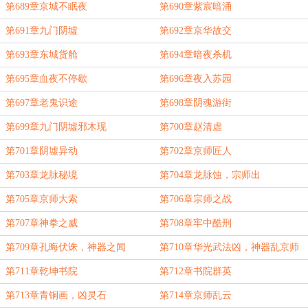
第689章京城不眠夜
第690章紫宸暗涌
第691章九门阴墟
第692章京华故交
第693章东城货舱
第694章暗夜杀机
第695章血夜不停歇
第696章夜入苏园
第697章老鬼识途
第698章阴魂游街
第699章九门阴墟邪木现
第700章赵清虚
第701章阴墟异动
第702章京师匠人
第703章龙脉秘境
第704章龙脉蚀，宗师出
第705章京师大索
第706章宗师之战
第707章神拳之威
第708章牢中酷刑
第709章孔晦伏诛，神器之闻
第710章华光武法凶，神器乱京师
第711章乾坤书院
第712章书院群英
第713章青铜画，凶灵石
第714章京师乱云