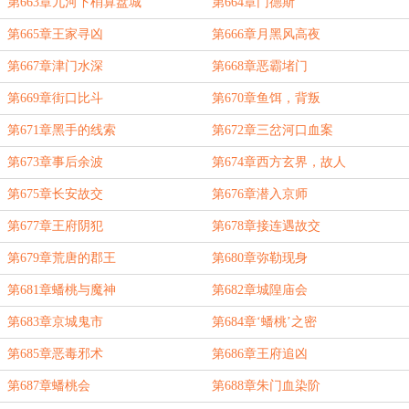
第663章九河下梢算盘城
第664章门德斯
第665章王家寻凶
第666章月黑风高夜
第667章津门水深
第668章恶霸堵门
第669章街口比斗
第670章鱼饵，背叛
第671章黑手的线索
第672章三岔河口血案
第673章事后余波
第674章西方玄界，故人
第675章长安故交
第676章潜入京师
第677章王府阴犯
第678章接连遇故交
第679章荒唐的郡王
第680章弥勒现身
第681章蟠桃与魔神
第682章城隍庙会
第683章京城鬼市
第684章‘蟠桃’之密
第685章恶毒邪术
第686章王府追凶
第687章蟠桃会
第688章朱门血染阶