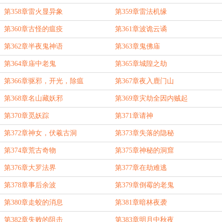
第358章雷火显异象
第359章雷法机缘
第360章古怪的瘟疫
第361章波诡云谲
第362章半夜鬼神语
第363章鬼佛庙
第364章庙中老鬼
第365章城隍之劫
第366章驱邪，开光，除瘟
第367章夜入鹿门山
第368章名山藏妖邪
第369章灾劫全因内贼起
第370章觅妖踪
第371章请神
第372章神女，伏羲古洞
第373章失落的隐秘
第374章荒古奇物
第375章神秘的洞窟
第376章大罗法界
第377章在劫难逃
第378章事后余波
第379章倒霉的老鬼
第380章走蛟的消息
第381章暗林夜袭
第382章失败的阻击
第383章明月中秋夜