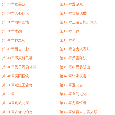
第332章盗墓贼
第333章逐鼠丸
第334章人心似火
第335章古墓现世
第336章雨中凶地
第337章王道玄施计救人
第338章木鹊
第339章下界
第340章葬之礼
第341章墨门
第342章西玄一脉
第343章合力镇湖妖
第344章墨家机关墓
第345章天雷降妖
第346章梁子湖的蝴蝶
第347章中元起阴山
第348章襄阳怪谈
第349章张家夜宴
第350章老道王静修
第351章五龙宫
第352章
第353章玄门之秘
第354章真武龙窟
第355章龙窟悟道
第356章古老的约定
第357章紫霄宫，雷火殿