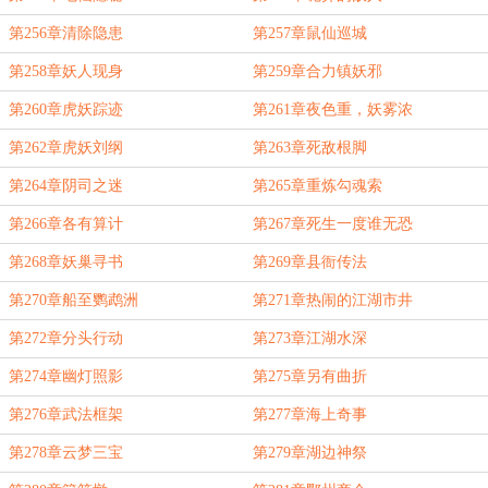
第256章清除隐患
第257章鼠仙巡城
第258章妖人现身
第259章合力镇妖邪
第260章虎妖踪迹
第261章夜色重，妖雾浓
第262章虎妖刘纲
第263章死敌根脚
第264章阴司之迷
第265章重炼勾魂索
第266章各有算计
第267章死生一度谁无恐
第268章妖巢寻书
第269章县衙传法
第270章船至鹦鹉洲
第271章热闹的江湖市井
第272章分头行动
第273章江湖水深
第274章幽灯照影
第275章另有曲折
第276章武法框架
第277章海上奇事
第278章云梦三宝
第279章湖边神祭