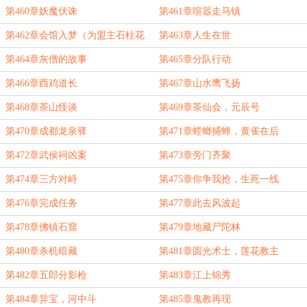
第460章妖魔伏诛
第461章喧嚣走马镇
第462章会馆入梦（为盟主石柱花
第463章人生在世
开陌上香加更）
第464章灰僧的故事
第465章分队行动
第466章酉鸡道长
第467章山水鹰飞扬
第468章茶山怪谈
第469章茶仙会，元辰号
第470章成都龙泉驿
第471章螳螂捕蝉，黄雀在后
第472章武侯祠凶案
第473章旁门齐聚
第474章三方对峙
第475章你争我抢，生死一线
第476章完成任务
第477章此去风波起
第478章佛镇石窟
第479章地藏尸陀林
第480章杀机暗藏
第481章圆光术士，莲花教主
第482章五郎分影枪
第483章江上锦秀
第484章异宝，河中斗
第485章鬼教再现