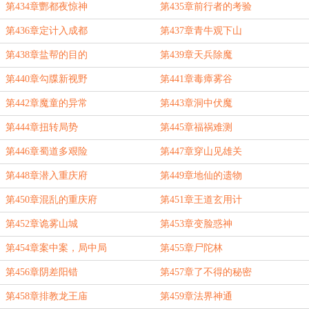
第434章酆都夜惊神
第435章前行者的考验
第436章定计入成都
第437章青牛观下山
第438章盐帮的目的
第439章天兵除魔
第440章勾牒新视野
第441章毒瘴雾谷
第442章魔童的异常
第443章洞中伏魔
第444章扭转局势
第445章福祸难测
第446章蜀道多艰险
第447章穿山见雄关
第448章潜入重庆府
第449章地仙的遗物
第450章混乱的重庆府
第451章王道玄用计
第452章诡雾山城
第453章变脸惑神
第454章案中案，局中局
第455章尸陀林
第456章阴差阳错
第457章了不得的秘密
第458章排教龙王庙
第459章法界神通