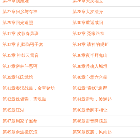
第25章顶娃娃
第26章天灵地宝
第27章归乡与存神
第28章大罗法身
第29章回光返照
第30章重返咸阳
第31章 皮影春风班
第32章 冤家路窄
第33章 乱葬岗丐子窝
第34章 请神的规矩
第35章 神鼓云雷音
第36章夜半拜鬼山
第37章密林斗恶丐
第38章兵魂入城垣
第39章张氏武馆
第40章心意六合拳
第41章秦汉战鼓，金宝赌坊
第42章“猴妖”袁瞿
第43章傀儡猴，震魂鼓
第44章雷动，波澜起
第45章江湖
第46章拳脚不相让
第47章周家子猴拳
第48章雷音降猿意
第49章余波搅沉渣
第50章夜袭，风雨起