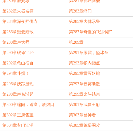
第280章簸箕墩
第281章鄂州商会
第282章火器名额
第283章蜂门
第284章深夜拜佛寺
第285章大佛示警
第286章疑云渐散
第287章奇怪的“还阳者”
第288章卢大师
第289章
第290章破译宝经
第291章履霜，坚冰至
第292章龟山擂台
第293章帐内指点
第294章斗擂！
第295章雷灭妖蛇
第296章妖踪显现
第297章云雾渐散
第298章声名渐起
第299章比斗结束
第300章端阳，送瘟，放焰口
第301章武昌王府
第302章王府售宝
第303章登神者
第304章玄门江湖
第305章荒堡围攻