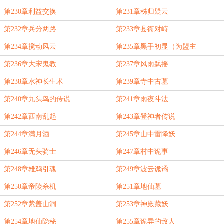
第230章利益交换
第231章秭归疑云
第232章兵分两路
第233章县衙对峙
第234章搅动风云
第235章黑手初显（为盟主
bobby1994加更）
第236章大宋鬼教
第237章风雨飘摇
第238章水神长生术
第239章寺中古墓
第240章九头鸟的传说
第241章雨夜斗法
第242章西南乱起
第243章登神者传说
第244章满月酒
第245章山中雷降妖
第246章无头骑士
第247章村中诡事
第248章雄鸡引魂
第249章波云诡谲
第250章帝陵杀机
第251章地仙墓
第252章紫盖山洞
第253章神殿藏妖
第254章地仙隐秘
第255章诡异的敌人