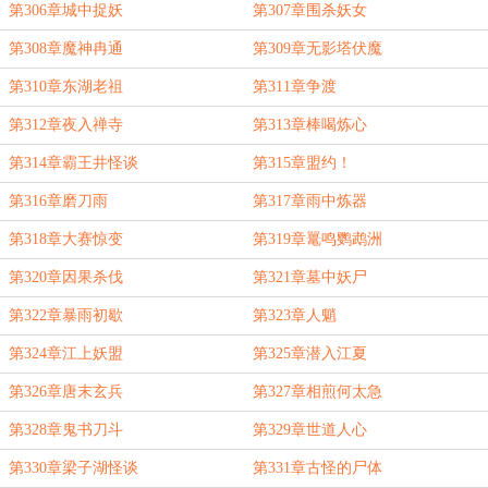
第306章城中捉妖
第307章围杀妖女
第308章魔神冉通
第309章无影塔伏魔
第310章东湖老祖
第311章争渡
第312章夜入禅寺
第313章棒喝炼心
第314章霸王井怪谈
第315章盟约！
第316章磨刀雨
第317章雨中炼器
第318章大赛惊变
第319章鼍鸣鹦鹉洲
第320章因果杀伐
第321章墓中妖尸
第322章暴雨初歇
第323章人魈
第324章江上妖盟
第325章潜入江夏
第326章唐末玄兵
第327章相煎何太急
第328章鬼书刀斗
第329章世道人心
第330章梁子湖怪谈
第331章古怪的尸体