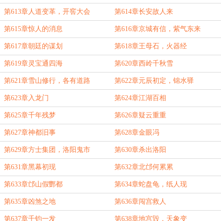
第613章人道变革，开窖大会
第614章长安故人来
第615章惊人的消息
第616章京城有信，紫气东来
第617章朝廷的谋划
第618章王母石，火器经
第619章灵宝通四海
第620章西岭千秋雪
第621章雪山修行，各有道路
第622章元辰初定，锦水驿
第623章入龙门
第624章江湖百相
第625章千年残梦
第626章疑云重重
第627章神都旧事
第628章金眼冯
第629章方士集团，洛阳鬼市
第630章杀出洛阳
第631章黑幕初现
第632章北邙何累累
第633章邙山假酆都
第634章蛇盘龟，纸人现
第635章凶煞之地
第636章闯宫救人
第637章千钧一发
第638章地宫毁，天象变