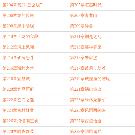
第204章真武“三玄境”
第205章喧嚣时代
第206章龙的传说
第207章青龙山
第208章黑手隐现
第209章异兽
第210章土龙的宝藏
第211章荆楚之乱
第212章河上见闻
第213章装神弄鬼
第214章矿洞恶斗
第215章朱家堡
第216章谶纬之术
第217章破局，劫难
第218章宜昌城
第219章城隍庙的窘境
第220章宜昌严府
第221章祸自策出
第222章玄门之迷
第223章绿林龙骧军
第224章古村疑案
第225章风雨西陵峡
第226章河怪闹三峡
第227章西陵悟道
第228章雨夜偷袭
第229章阴司鬼兵