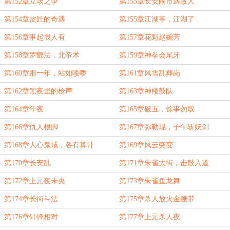
第152章立场之争
第153章长安闹市遇故人
第154章皮匠的奇遇
第155章江湖事，江湖了
第156章事起恨人有
第157章花魁赵婉芳
第158章罗酆法，北帝术
第159章神拳会尾牙
第160章那一年，站如喽啰
第161章风雪乱葬岗
第162章黑夜里的枪声
第163章神楼鼓队
第164章年夜
第165章破五，馀事勿取
第166章仇人根脚
第167章弥勒现，子午斩妖剑
第168章人心鬼蜮，各有算计
第169章风云突变
第170章长安乱
第171章朱雀大街，击鼓入道
第172章上元夜未央
第173章朱雀鱼龙舞
第174章长街斗法
第175章杀人放火金腰带
第176章针锋相对
第177章上元杀人夜