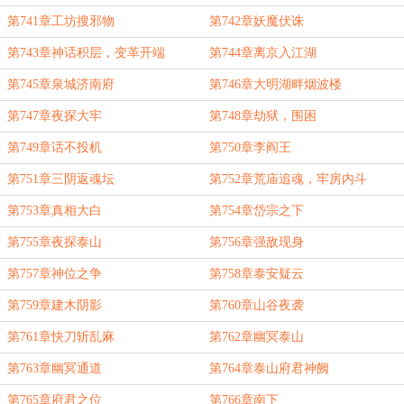
第741章工坊搜邪物
第742章妖魔伏诛
第743章神话积层，变革开端
第744章离京入江湖
第745章泉城济南府
第746章大明湖畔烟波楼
第747章夜探大牢
第748章劫狱，围困
第749章话不投机
第750章李阎王
第751章三阴返魂坛
第752章荒庙追魂，牢房内斗
第753章真相大白
第754章岱宗之下
第755章夜探泰山
第756章强敌现身
第757章神位之争
第758章泰安疑云
第759章建木阴影
第760章山谷夜袭
第761章快刀斩乱麻
第762章幽冥泰山
第763章幽冥通道
第764章泰山府君神阙
第765章府君之位
第766章南下