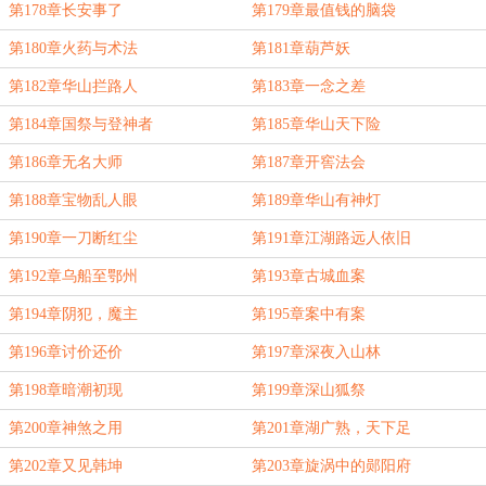
第178章长安事了
第179章最值钱的脑袋
第180章火药与术法
第181章葫芦妖
第182章华山拦路人
第183章一念之差
第184章国祭与登神者
第185章华山天下险
第186章无名大师
第187章开窖法会
第188章宝物乱人眼
第189章华山有神灯
第190章一刀断红尘
第191章江湖路远人依旧
第192章乌船至鄂州
第193章古城血案
第194章阴犯，魔主
第195章案中有案
第196章讨价还价
第197章深夜入山林
第198章暗潮初现
第199章深山狐祭
第200章神煞之用
第201章湖广熟，天下足
第202章又见韩坤
第203章旋涡中的郧阳府