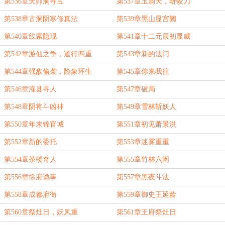
第536章天师洞寻宝
第537章玉洞天，斩蛟刀
第538章古洞阴寒修真法
第539章黑山显宫阙
第540章线索隐现
第541章十二元辰初显威
第542章游仙之争，道行四重
第543章新的法门
第544章强敌偷袭，险象环生
第545章你来我往
第546章灌县寻人
第547章破局
第548章阴将斗凶神
第549章雪林斩妖人
第550章年末锦官城
第551章初见萧景洪
第552章新的委托
第553章迷雾重重
第554章茶楼奇人
第555章竹林六闲
第556章徐府诡事
第557章黑夜斗法
第558章成都府衙
第559章御史王延龄
第560章祭灶日，妖风重
第561章王府祭灶日