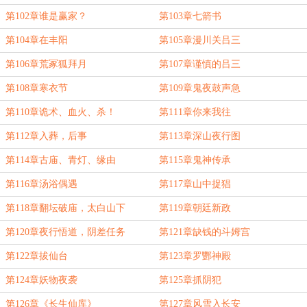
第102章谁是赢家？
第103章七箭书
第104章在丰阳
第105章漫川关吕三
第106章荒冢狐拜月
第107章谨慎的吕三
第108章寒衣节
第109章鬼夜鼓声急
第110章诡术、血火、杀！
第111章你来我往
第112章入葬，后事
第113章深山夜行图
第114章古庙、青灯、缘由
第115章鬼神传承
第116章汤浴偶遇
第117章山中捉猖
第118章翻坛破庙，太白山下
第119章朝廷新政
第120章夜行悟道，阴差任务
第121章缺钱的斗姆宫
第122章拔仙台
第123章罗酆神殿
第124章妖物夜袭
第125章抓阴犯
第126章《长生仙库》
第127章风雪入长安