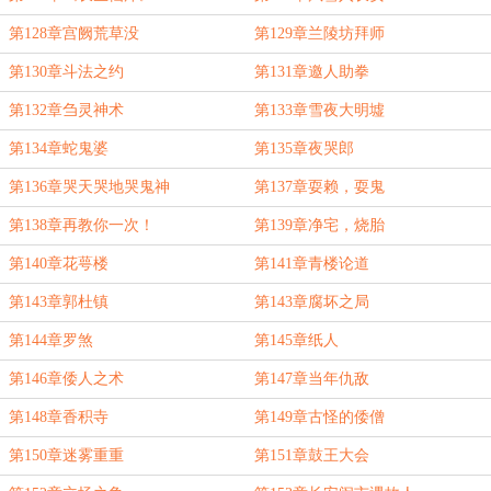
第128章宫阙荒草没
第129章兰陵坊拜师
第130章斗法之约
第131章邀人助拳
第132章刍灵神术
第133章雪夜大明墟
第134章蛇鬼婆
第135章夜哭郎
第136章哭天哭地哭鬼神
第137章耍赖，耍鬼
第138章再教你一次！
第139章净宅，烧胎
第140章花萼楼
第141章青楼论道
第143章郭杜镇
第143章腐坏之局
第144章罗煞
第145章纸人
第146章倭人之术
第147章当年仇敌
第148章香积寺
第149章古怪的倭僧
第150章迷雾重重
第151章鼓王大会