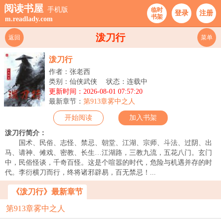
阅读书屋
手机版
临时
登录
注册
书架
m.readlady.com
泼刀行
返回
菜单
泼刀行
作者：张老西
类别：仙侠武侠
状态：连载中
更新时间：2026-08-01 07:57:20
最新章节：
第913章雾中之人
开始阅读
加入书架
泼刀行简介：
国术、民俗、志怪、禁忌、朝堂、江湖、宗师、斗法、过阴、出
马、请神、傩戏、密教、长生…江湖路，三教九流，五花八门。玄门
中，民俗怪谈，千奇百怪。这是个喧嚣的时代，危险与机遇并存的时
代。李衍横刀而行，终将诸邪辟易，百无禁忌！...
《泼刀行》最新章节
第913章雾中之人