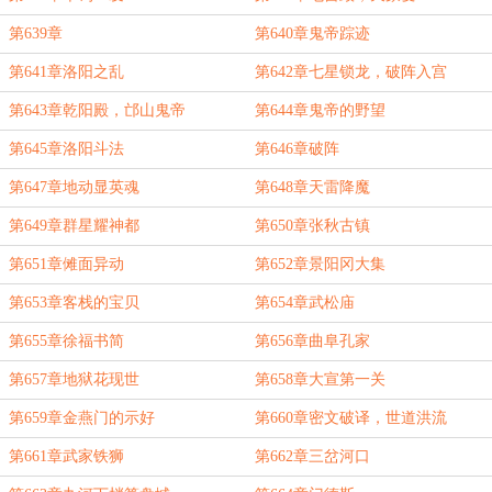
第639章
第640章鬼帝踪迹
第641章洛阳之乱
第642章七星锁龙，破阵入宫
第643章乾阳殿，邙山鬼帝
第644章鬼帝的野望
第645章洛阳斗法
第646章破阵
第647章地动显英魂
第648章天雷降魔
第649章群星耀神都
第650章张秋古镇
第651章傩面异动
第652章景阳冈大集
第653章客栈的宝贝
第654章武松庙
第655章徐福书简
第656章曲阜孔家
第657章地狱花现世
第658章大宣第一关
第659章金燕门的示好
第660章密文破译，世道洪流
第661章武家铁狮
第662章三岔河口