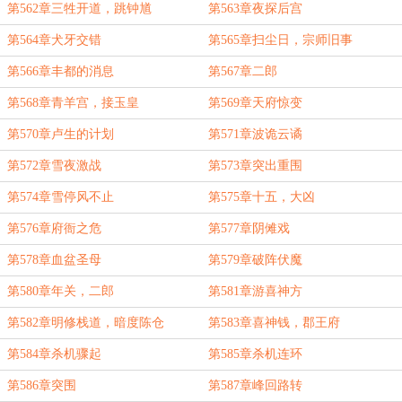
第562章三牲开道，跳钟馗
第563章夜探后宫
第564章犬牙交错
第565章扫尘日，宗师旧事
第566章丰都的消息
第567章二郎
第568章青羊宫，接玉皇
第569章天府惊变
第570章卢生的计划
第571章波诡云谲
第572章雪夜激战
第573章突出重围
第574章雪停风不止
第575章十五，大凶
第576章府衙之危
第577章阴傩戏
第578章血盆圣母
第579章破阵伏魔
第580章年关，二郎
第581章游喜神方
第582章明修栈道，暗度陈仓
第583章喜神钱，郡王府
第584章杀机骤起
第585章杀机连环
第586章突围
第587章峰回路转