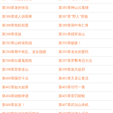
第384章龙的传说
第385章神山云遮绕
第386章道人诉因果
第387章“野人”部族
第388章危机初显
第389章洞中有仁兽
第390章变故
第391章残军攻山
第392章山岭攻防战
第393章破敌！
第394章蜀中有乱，龙女脱困
第395章龙女的委托
第396章白露鬼雨前
第397章罗酆考召大法
第398章异兽攻山
第399章发兵捉邪
第400章隔空斗法
第401章天圣公复活
第402章如火如荼
第403章功亏一篑
第404章凶蛟肆虐
第405章雷罚斩蛟
第406章反攻！
第407章武当山杀机