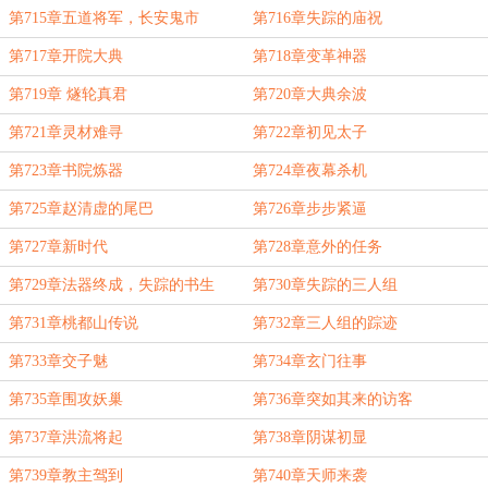
第715章五道将军，长安鬼市
第716章失踪的庙祝
第717章开院大典
第718章变革神器
第719章 燧轮真君
第720章大典余波
第721章灵材难寻
第722章初见太子
第723章书院炼器
第724章夜幕杀机
第725章赵清虚的尾巴
第726章步步紧逼
第727章新时代
第728章意外的任务
第729章法器终成，失踪的书生
第730章失踪的三人组
第731章桃都山传说
第732章三人组的踪迹
第733章交子魅
第734章玄门往事
第735章围攻妖巢
第736章突如其来的访客
第737章洪流将起
第738章阴谋初显
第739章教主驾到
第740章天师来袭