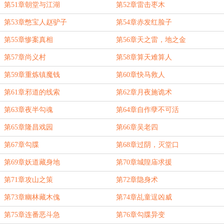
第51章朝堂与江湖
第52章雷击枣木
第53章憋宝人赵驴子
第54章赤发红脸子
第55章惨案真相
第56章天之雷，地之金
第57章尚义村
第58章算天难算人
第59章重炼镇魔钱
第60章快马救人
第61章邪道的线索
第62章月夜施诡术
第63章夜半勾魂
第64章自作孽不可活
第65章隆昌戏园
第66章吴老四
第67章勾牒
第68章过阴，灭堂口
第69章妖道藏身地
第70章城隍庙求援
第71章攻山之策
第72章隐身术
第73章幽林藏木傀
第74章乩童逞凶威
第75章连番恶斗急
第76章勾牒异变