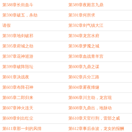
第588章长街血斗
第589章夜殿言九鼎
第590章破五，杀劫
第591章何所求
请假
第592章剑气镇大江
第593章地剑破邪
第594章龙宫水府
第595章府城之劫
第596章梦魇之城
第597章花神巡游
第598章血战青羊宫
第599章破阵毁坛
第600章九鼎之谋
第601章决战夜
第602章兵分三路
第603章布阵召神
第604章雾夜烽燧
第605章二郎归来
第606章川主劫，龙宫现
第607章神火连天
第608章九鼎出，地脉动
第609章剑出红尘
第610章天官行刑，雷部之威
第611章那一剑的风情
第612章事后余波，龙女的报酬