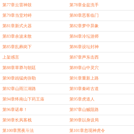
第77章云雷神鼓
第78章金盆洗手
第79章当堂对峙
第80章恶客临门
第81章新式火器
第82章梦中异象
第83章余波未散
第84章冷坛游师
第85章乱葬岗下
第86章设坛封神
上架感言
第87章声东击西
第88章草莽与朝廷
第89章山中灵穴
第90章凶猛肉弥勒
第91章重新上路
第92章山雨江湖路
第93章秦岭古道
第94章终南山下药王庙
第95章虎道人
第96章诺皋！
第97章山贼阻路
第98章长风客栈
第99章以身设局
第100章黑夜斗法
第101章忽现神虎令