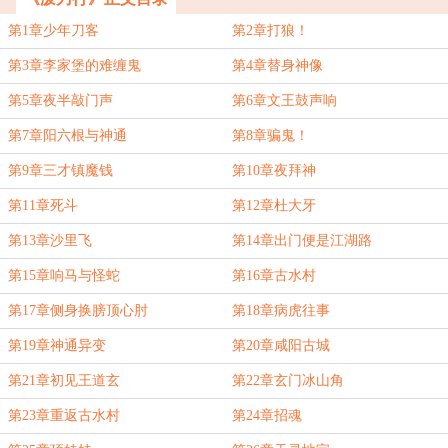
第1章少年刀客
第2章打狼！
第3章李家堡的难缠鬼
第4章替身神像
第5章夜半敲门声
第6章文王鼓声响
第7章阳六根与神通
第8章骗鬼！
第9章三才镇魔钱
第10章夜拜神
第11章死斗
第12章杜大牙
第13章沙里飞
第14章出门便是江湖路
第15章响马与怪蛇
第16章古水村
第17章侧身换膀顶心肘
第18章病虎往事
第19章神通异变
第20章咸阳古城
第21章初见王道玄
第22章玄门冰山角
第23章重返古水村
第24章招魂