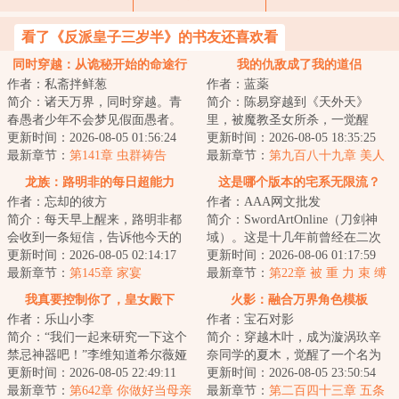
看了《反派皇子三岁半》的书友还喜欢看
同时穿越：从诡秘开始的命途行
我的仇敌成了我的道侣
作者：私斋拌鲜葱
作者：蓝薬
者
简介：诸天万界，同时穿越。青
简介：陈易穿越到《天外天》
春愚者少年不会梦见假面愚者。
里，被魔教圣女所杀，一觉醒
当唯物主义天使看见神话生物。
更新时间：2026-08-05 01:56:24
来，又回到了十年前。于是，靠
更新时间：2026-08-05 18:35:25
现在登场的是史...
最新章节：
第141章 虫群祷告
着怨仇阴阳诀，陈易...
最新章节：
第九百八十九章 美人
一舞（二合一）
龙族：路明非的每日超能力
这是哪个版本的宅系无限流？
作者：忘却的彼方
作者：AAA网文批发
简介：每天早上醒来，路明非都
简介：SwordArtOnline（刀剑神
会收到一条短信，告诉他今天的
域）。这是十几年前曾经在二次
超能力是什么。昨天是召唤Fate里
更新时间：2026-08-05 02:14:17
元里如雷贯耳的霸权番剧，只有
更新时间：2026-08-06 01:17:59
的角色，今天...
最新章节：
第145章 家宴
剑技而没有魔法...
最新章节：
第22章 被 重 力 束 缚
的 灵 魂
我真要控制你了，皇女殿下
火影：融合万界角色模板
作者：乐山小李
作者：宝石对影
简介：“我们一起来研究一下这个
简介：穿越木叶，成为漩涡玖辛
禁忌神器吧！”李维知道希尔薇娅
奈同学的夏木，觉醒了一个名为
会玩，但没有想过她这么会玩。
更新时间：2026-08-05 22:49:11
万界之主的系统。只要完成特定
更新时间：2026-08-05 23:50:54
当据说能控...
最新章节：
第642章 你做好当母亲
的条件，他就可...
最新章节：
第二百四十三章 五条