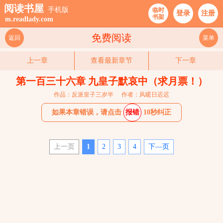
阅读书屋
手机版
临时
登录
注册
书架
m.readlady.com
免费阅读
返回
菜单
上一章
查看最新章节
下一章
第一百三十六章 九皇子默哀中（求月票！）
作品：反派皇子三岁半
作者：风暖日迟迟
如果本章错误，请点击
报错
10秒纠正
上一页
1
2
3
4
下—页