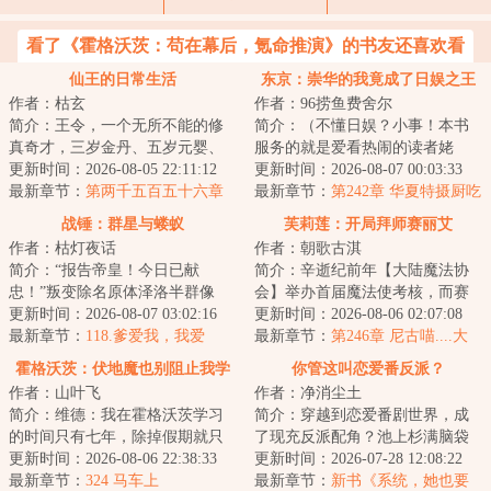
看了《霍格沃茨：苟在幕后，氪命推演》的书友还喜欢看
仙王的日常生活
东京：崇华的我竟成了日娱之王
作者：枯玄
作者：96捞鱼费舍尔
简介：王令，一个无所不能的修
简介：（不懂日娱？小事！本书
真奇才，三岁金丹、五岁元婴、
服务的就是爱看热闹的读者姥
七岁化神……作为这个世界上几
更新时间：2026-08-05 22:11:12
爷！）穿越东京，却是平成末
更新时间：2026-08-07 00:03:33
乎无所不能的存...
最新章节：
第两千五百五十六章
年，泡沫时代的红利...
最新章节：
第242章 华夏特摄厨吃
我这一生滴酒不沾
得有点好，东映的橄榄枝（三
战锤：群星与蝼蚁
芙莉莲：开局拜师赛丽艾
更！）
作者：枯灯夜话
作者：朝歌古淇
简介：“报告帝皇！今日已献
简介：辛逝纪前年【大陆魔法协
忠！”叛变除名原体泽洛半群像
会】举办首届魔法使考核，而赛
文，主角非穿越者，诙谐风正剧
更新时间：2026-08-07 03:02:16
丽艾亲自担任总考官一职。“不合
更新时间：2026-08-06 02:07:08
风穿插。完结万均...
最新章节：
118.爹爱我，我爱
格，下一个。...
最新章节：
第246章 尼古喵....大
爹……
公？
霍格沃茨：伏地魔也别阻止我学
你管这叫恋爱番反派？
作者：山叶飞
作者：净消尘土
习
简介：维德：我在霍格沃茨学习
简介：穿越到恋爱番剧世界，成
的时间只有七年，除掉假期就只
了现充反派配角？池上杉满脑袋
有周！即使一周就能吃透一本
更新时间：2026-08-06 22:38:33
问号，疑惑地看着自己的人设：
更新时间：2026-07-28 12:08:22
书，周也不过才本...
最新章节：
324 马车上
家境殷实，父母...
最新章节：
新书《系统，她也要