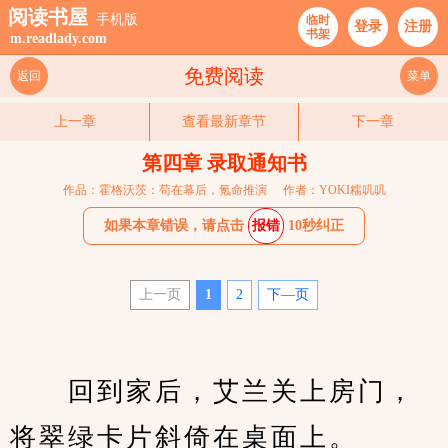
阅读书屋
手机版
临时
登录
注册
书架
m.readlady.com
免费阅读
返回
菜单
上一章
查看最新章节
下一章
第四章 录取通知书
作品：霍格沃茨：苟在幕后，氪命推演
作者：YOKI糯叽叽
如果本章错误，请点击
报错
10秒纠正
上一页
1
2
下—页
　　回到家后，艾兰关上房门，
将翠绿卡片斜倚在桌面上。