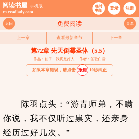
阅读书屋
手机版
临时
登录
注册
书架
m.readlady.com
免费阅读
返回
菜单
上一章
查看最新章节
下一章
第72章 先天倒霉圣体（5.5）
作品：仙子，我真是好人
作者：笙歌白雪
如果本章错误，请点击
报错
10秒纠正
　　陈羽点头：“游青师弟，不瞒
你说，我不仅听过祟灾，还亲身
经历过好几次。”