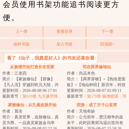
会员使用书架功能追书阅读更方
便。
上一章
查看目录
下一章
临时书架
加入书签
回顶部↑
看了《仙子，我真是好人》的书友还喜欢看
从族谱开始打造长生世家
苟在两界修地仙
作者：江老四
作者：尚品本色
简介：【家族修仙】【群像】
简介：【两界穿梭】+【熟练度面
【凡人流】穿越到乾元大陆，许
板】+【地仙种田】新历年，科技
川伴生一本血脉族谱。每繁衍一
更新时间：2026-08-08 06:17:01
与地仙道并行的帝国时代。普通
更新时间：2026-08-07 02:09:11
代，血脉族谱便会...
最新章节：
第619章 九天摄空阵，
人陆羽为救濒...
最新章节：
第179章 狼僧密谋，羽
围杀真魔《求月票！》
化真经
家族修仙：从孔雀血脉开始
西游：成了方寸山首席
作者：晨沧
作者：天地有缺
简介：真灵世界，血脉修仙，真
简介：公元前年，楚汉相争的血
灵为尊。一品真灵家族金乌帝
未干，此时距离弼马温出世尚有
家，金乌血脉化成大日横空，普
更新时间：2026-08-08 02:22:16
两百年，距西游八百年，纪成带
更新时间：2026-08-07 15:58:26